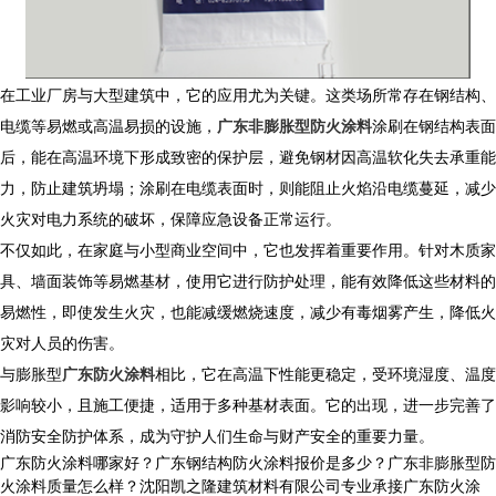
在工业厂房与大型建筑中，它的应用尤为关键。这类场所常存在钢结构、
电缆等易燃或高温易损的设施，
广东非膨胀型防火涂料
涂刷在钢结构表面
后，能在高温环境下形成致密的保护层，避免钢材因高温软化失去承重能
力，防止建筑坍塌；涂刷在电缆表面时，则能阻止火焰沿电缆蔓延，减少
火灾对电力系统的破坏，保障应急设备正常运行。​
不仅如此，在家庭与小型商业空间中，它也发挥着重要作用。针对木质家
具、墙面装饰等易燃基材，使用它进行防护处理，能有效降低这些材料的
易燃性，即使发生火灾，也能减缓燃烧速度，减少有毒烟雾产生，降低火
灾对人员的伤害。
​ 与膨胀型
广东防火涂料
相比，它在高温下性能更稳定，受环境湿度、温度
影响较小，且施工便捷，适用于多种基材表面。它的出现，进一步完善了
消防安全防护体系，成为守护人们生命与财产安全的重要力量。
广东防火涂料哪家好？广东钢结构防火涂料报价是多少？广东非膨胀型防
火涂料质量怎么样？沈阳凯之隆建筑材料有限公司专业承接广东防火涂