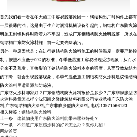
首先我们看一看在冬天施工中容易脱落原因一：钢结构出厂时构件上都有
一层很薄的油，这是由于生产时润滑机械设备引起的，钢结构
广东防火涂
料
施工到钢构件时附着力不牢固，造成
广东钢结构防火涂料
脱落，所以在
钢结构
广东防火涂料
施工前一定要去除油污。
另外一种原因就是：在进行钢结构防火涂料施工的时候温度一定要严格控
制，按照不应低于0℃的标准，冬季低温施工容易出现受冻现象，从而水
分来不及蒸发，直接影响了钢结构防火涂料本身的强度，从而导致粘结力
的下降，就会出现脱落现象，冬季气温低施工钢结构防火涂料建议钢结构
防火涂料里适量添加防冻液。
广东防火涂料哪家好？广东钢结构防火涂料报价是多少？广东非膨胀型防
火涂料质量怎么样？沈阳凯之隆建筑材料有限公司专业承接广东防火涂
料,广东钢结构防火涂料,广东非膨胀型防火涂料,,电话:13971566123
相关标签：
钢结构防火涂料
,
上一条：
建筑物使用广东防火涂料能带来哪些好处？
下一条：
不知道广东质感涂料的好坏怎么办？教你几招！
网站首页